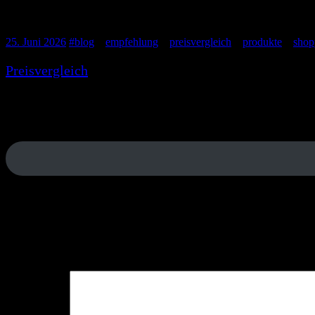
Preisvergleich
25. Juni 2026
#
blog
, #
empfehlung
, #
preisvergleich
, #
produkte
, #
shop
Preisvergleich
ist eine umfassende Plattform für Onli
umfasst Elektronik, Haushaltsgeräte, Mode, Spielzeu
finden. Die Seite bietet zudem detaillierte Produkti
Oberfläche und einer breiten Auswahl an Händlern is
Ähnlicher Beitrag
Schreibe einen Kommentar
Deine E-Mail-Adresse wird nicht veröffentlicht.
Erforderliche Felder 