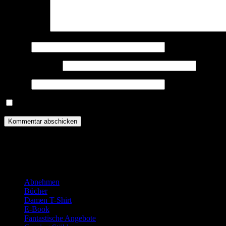
Kommentar
*
Name
*
E-Mail-Adresse
*
Website
Name, E-Mail-Adresse und Website in diesem Browser für meine
WERBUNG:
Kategorien
Abnehmen
Bücher
Damen T-Shirt
E-Book
Fantastische Angebote