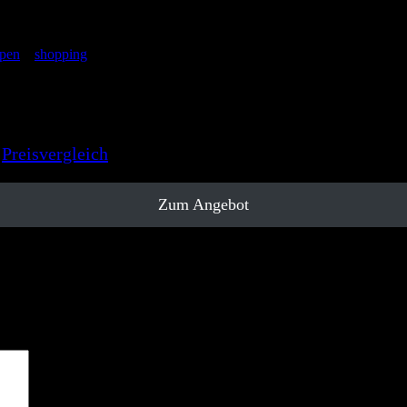
pen
, #
shopping
ne-Shopping, die Nutzern ermöglicht, Preise für eine 
g und vieles mehr. Durch die einfache Suchfunktion kö
nformationen und Bewertungen, um informierte Kaufents
t
Preisvergleich
eine nützliche Ressource für preisbewus
Zum Angebot
sind mit
*
markiert