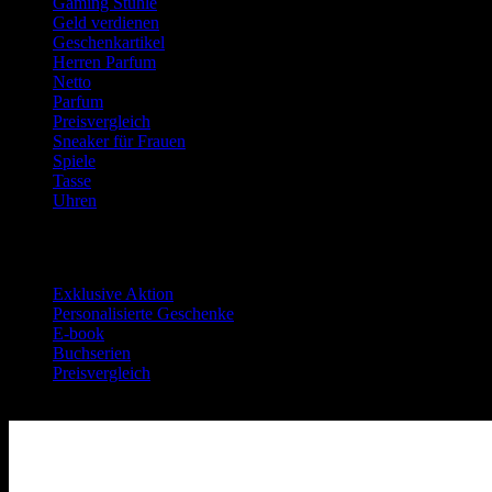
Gaming Stühle
Geld verdienen
Geschenkartikel
Herren Parfum
Netto
Parfum
Preisvergleich
Sneaker für Frauen
Spiele
Tasse
Uhren
Neueste Beiträge
Exklusive Aktion
Personalisierte Geschenke
E-book
Buchserien
Preisvergleich
Jobsuche