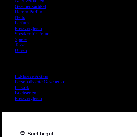
Geld verdienen
Geschenkartikel
Herren Parfum
Netto
Parfum
Preisvergleich
Sneaker für Frauen
Spiele
Tasse
Uhren
Neueste Beiträge
Exklusive Aktion
Personalisierte Geschenke
E-book
Buchserien
Preisvergleich
Jobsuche