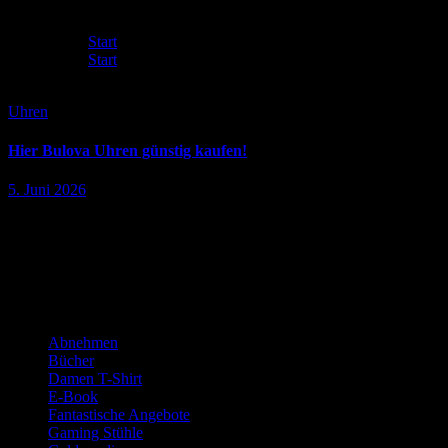
Start
Start
Uhren
Uhren
Hier Bulova Uhren günstig kaufen!
5. Juni 2026
Schöne Uhren und Uhrenzubehör entdecken, viele Topmarken und teilw
WERBUNG:
Kategorien
Abnehmen
Bücher
Damen T-Shirt
E-Book
Fantastische Angebote
Gaming Stühle