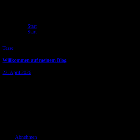
Tasse
Start
Start
Tasse
Tasse
Willkommen auf meinem Blog
23. April 2026
WERBUNG: Hier findest du eine große Auswahl an spannenden
Produkten, interessanten Angeboten und unterhaltsamen Spielen –
übersichtlich zusammengestellt an einem Ort. Finden statt lange
suchen Das Internet ist voll von…
WERBUNG:
Kategorien
Abnehmen