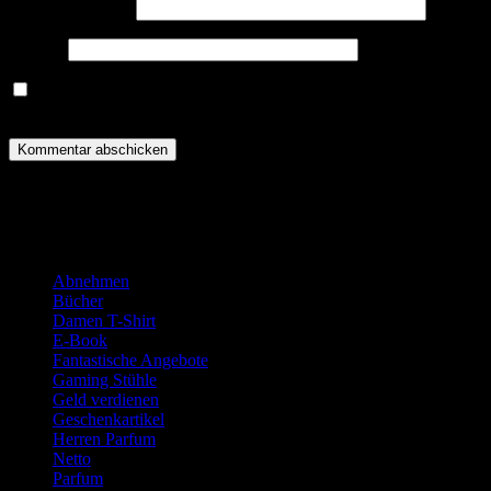
E-Mail-Adresse
*
Website
Name, E-Mail-Adresse und Website in diesem Browser für
meinen nächsten Kommentar speichern.
WERBUNG:
Kategorien
Abnehmen
Bücher
Damen T-Shirt
E-Book
Fantastische Angebote
Gaming Stühle
Geld verdienen
Geschenkartikel
Herren Parfum
Netto
Parfum