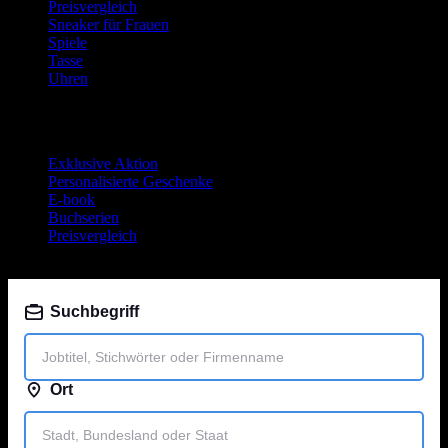
Preisvergleich
Sneaker für Frauen
Spiele
Tasse
Uhren
Neueste Beiträge
Exklusive Aktion
Personalisierte Geschenke
E-book
Buchserien
Preisvergleich
Jobsuche