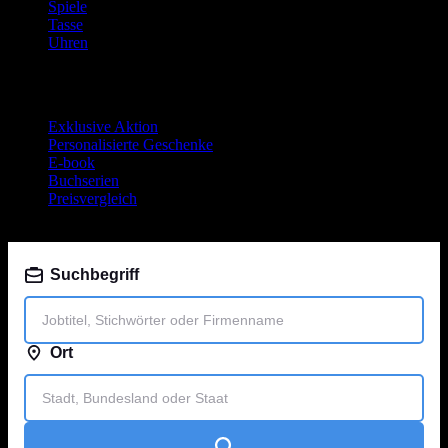
Spiele
Tasse
Uhren
Neueste Beiträge
Exklusive Aktion
Personalisierte Geschenke
E-book
Buchserien
Preisvergleich
Jobsuche